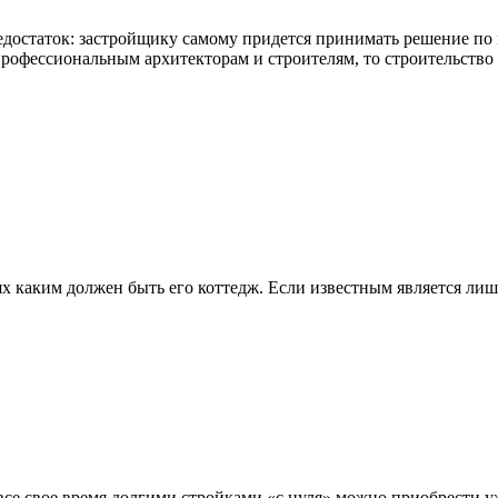
достаток: застройщику самому придется принимать решение по п
рофессиональным архитекторам и строителям, то строительство 
ях каким должен быть его коттедж. Если известным является лиш
 все свое время долгими стройками «с нуля» можно приобрести 