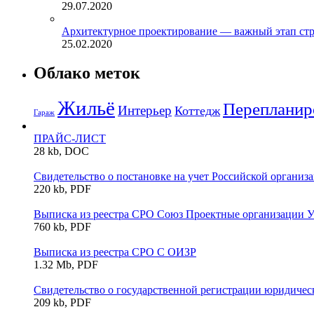
29.07.2020
Архитектурное проектирование — важный этап стр
25.02.2020
Облако меток
Жильё
Перепланир
Интерьер
Коттедж
Гараж
ПРАЙС-ЛИСТ
28 kb, DOC
Свидетельство о постановке на учет Российской организа
220 kb, PDF
Выписка из реестра СРО Союз Проектные организации У
760 kb, PDF
Выписка из реестра СРО С ОИЗР
1.32 Mb, PDF
Свидетельство о государственной регистрации юридичес
209 kb, PDF