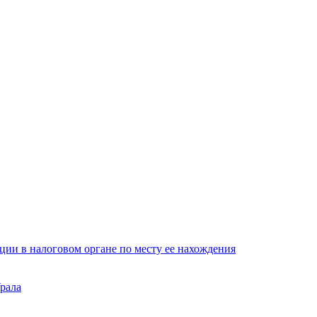
ции в налоговом органе по месту ее нахождения
рала